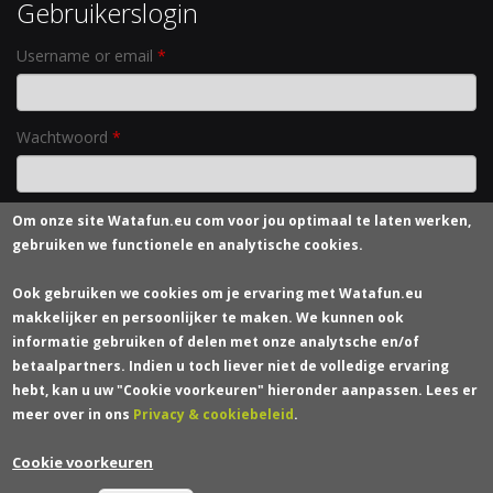
Gebruikerslogin
Username or email
*
Wachtwoord
*
Om onze site
Watafun.eu com
voor jou optimaal te laten werken,
Nieuw wachtwoord aanvragen
gebruiken we functionele en analytische cookies.
Contacteer ons
Ook gebruiken we cookies om je ervaring met Watafun.eu
makkelijker en persoonlijker te maken. We kunnen ook
Wie zijn we?
informatie gebruiken of delen met onze analytsche en/of
Verzendkosten
betaalpartners. Indien u toch liever niet de volledige ervaring
Bestelling en Levering
hebt, kan u uw "Cookie voorkeuren" hieronder aanpassen. Lees er
Betaling
meer over in ons
Privacy & cookiebeleid
.
Terugzending of Retour
Cookie voorkeuren
Algemene Voorwaarden