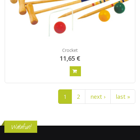
Crocket
11,65 €
Pagina's
1
2
next ›
last »
Watafun!