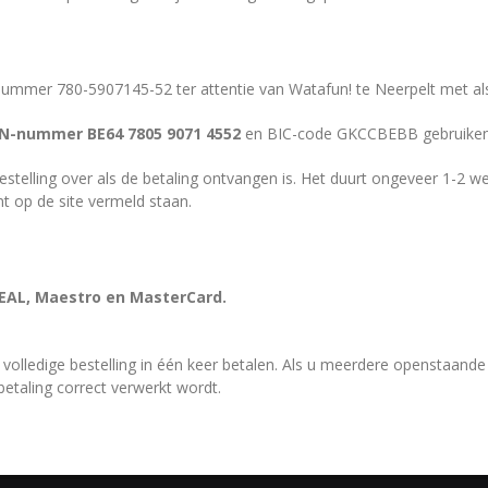
ummer 780-5907145-52 ter attentie van Watafun! te Neerpelt met als
N-nummer BE64 7805 9071 4552
en BIC-code GKCCBEBB gebruiken
estelling over als de betaling ontvangen is. Het duurt ongeveer 1-2 w
t op de site vermeld staan.
DEAL, Maestro en MasterCard.
 volledige bestelling in één keer betalen. Als u meerdere openstaande 
etaling correct verwerkt wordt.