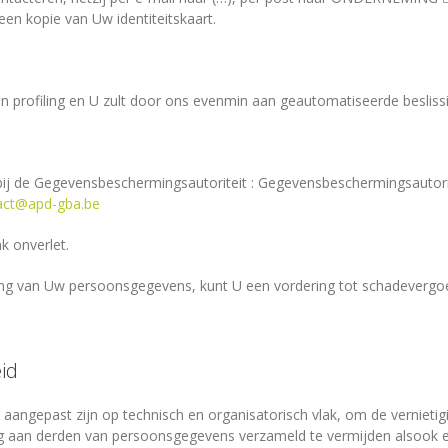
een kopie van Uw identiteitskaart.
profiling en U zult door ons evenmin aan geautomatiseerde beslis
 bij de Gegevensbeschermingsautoriteit : Gegevensbeschermingsautori
act@apd-gba.be
k onverlet.
king van Uw persoonsgegevens, kunt U een vordering tot schadevergoed
eid
aangepast zijn op technisch en organisatorisch vlak, om de vernietiging
ng aan derden van persoonsgegevens verzameld te vermijden alsook e