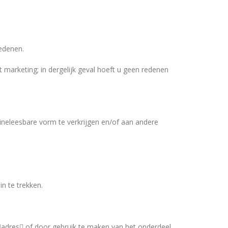
edenen.
marketing; in dergelijk geval hoeft u geen redenen
neleesbare vorm te verkrijgen en/of aan andere
n te trekken.
adres of door gebruik te maken van het onderdeel