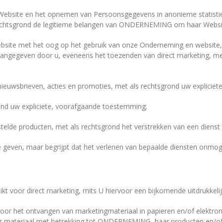
 Website en het opnemen van Persoonsgegevens in anonieme statistiek
rechtsgrond de legitieme belangen van ONDERNEMING om haar Website
bsite met het oog op het gebruik van onze Onderneming en website, 
angegeven door u, eveneens het toezenden van direct marketing, met
 nieuwsbrieven, acties en promoties, met als rechtsgrond uw explici
rond uw expliciete, voorafgaande toestemming;
estelde producten, met als rechtsgrond het verstrekken van een dienst
e geven, maar begrijpt dat het verlenen van bepaalde diensten onmog
 voor direct marketing, mits U hiervoor een bijkomende uitdrukkelij
t voor het ontvangen van marketingmateriaal in papieren en/of ele
er materiaal met betrekking tot ONDERNEMING, haar producten en/