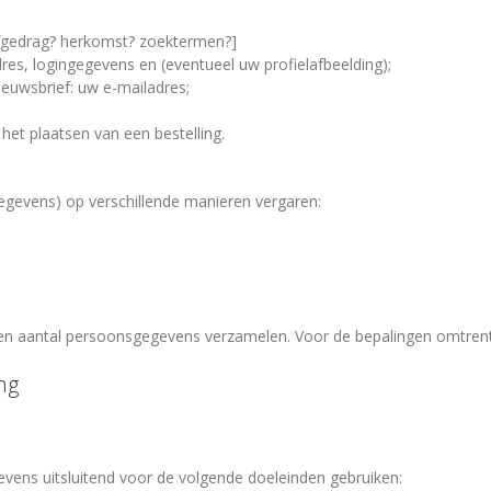
urfgedrag? herkomst? zoektermen?]
es, logingegevens en (eventueel uw profielafbeelding);
 nieuwsbrief: uw e-mailadres;
het plaatsen van een bestelling.
evens) op verschillende manieren vergaren:
n aantal persoonsgegevens verzamelen. Voor de bepalingen omtrent he
ng
vens uitsluitend voor de volgende doeleinden gebruiken: