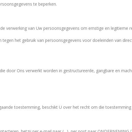
rsoonsgegevens te beperken.
n de verwerking van Uw persoonsgegevens om ernstige en legitieme r
n tegen het gebruik van persoonsgegevens voor doeleinden van direct 
ie door Ons verwerkt worden in gestructureerde, gangbare en machi
gaande toestemming, beschikt U over het recht om die toestemming i
ontacteren, hetzij per e-mail naar (…), per post naar ONDERNEMING 