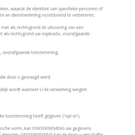
en, waaruit de identiteit van specifieke personen of
 en dienstverlening voortdurend te verbeteren;
met als rechtsgrond de uitvoering van een
 als rechtsgrond uw expliciete, voorafgaande
ete, voorafgaande toestemming;
 die door u gevraagd werd.
elijk wordt wanneer U de verwerking weigert.
ke toestemming heeft gegeven (“opt-in”).
ktronische vorm, kan ONDERNEMING uw gegevens
of diensten. ONDERNEMING kan de door u verschafte