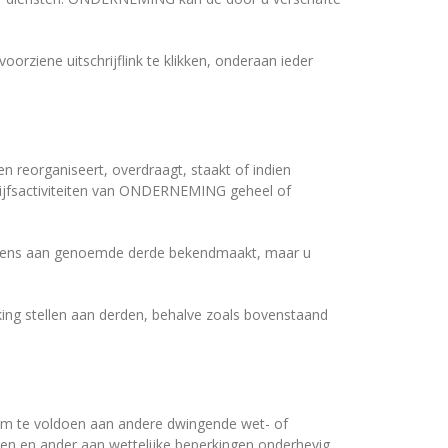
ziene uitschrijflink te klikken, onderaan ieder
en reorganiseert, overdraagt, staakt of indien
rijfsactiviteiten van ONDERNEMING geheel of
evens aan genoemde derde bekendmaakt, maar u
ng stellen aan derden, behalve zoals bovenstaand
m te voldoen aan andere dwingende wet- of
en en ander aan wettelijke beperkingen onderhevig