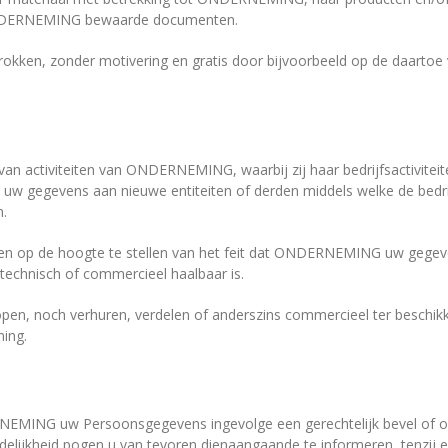
 ONDERNEMING bewaarde documenten.
en, zonder motivering en gratis door bijvoorbeeld op de daartoe voor
 van activiteiten van ONDERNEMING, waarbij zij haar bedrijfsactiviteit
 uw gegevens aan nieuwe entiteiten of derden middels welke de bed
n.
ren op de hoogte te stellen van het feit dat ONDERNEMING uw geg
 technisch of commercieel haalbaar is.
, noch verhuren, verdelen of anderszins commercieel ter beschikki
ing.
NEMING uw Persoonsgegevens ingevolge een gerechtelijk bevel of o
lijkheid pogen u van tevoren dienaangaande te informeren, tenzij e