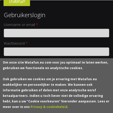
Watafun!
Gebruikerslogin
Username or email
*
Wachtwoord
*
Om onze site
Watafun.eu com
voor jou optimaal te laten werken,
Nieuw wachtwoord aanvragen
gebruiken we functionele en analytische cookies.
Contacteer ons
Ook gebruiken we cookies om je ervaring met Watafun.eu
makkelijker en persoonlijker te maken. We kunnen ook
Wie zijn we?
informatie gebruiken of delen met onze analytsche en/of
Verzendkosten
betaalpartners. Indien u toch liever niet de volledige ervaring
Bestelling en Levering
hebt, kan u uw "Cookie voorkeuren" hieronder aanpassen. Lees er
Betaling
meer over in ons
Privacy & cookiebeleid
.
Terugzending of Retour