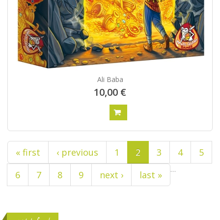
Ali Baba
10,00 €
Pagina's
« first
‹ previous
1
2
3
4
5
…
6
7
8
9
next ›
last »