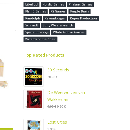
Libellud
Nordic Games
Phalanx Games
Plan B Games
PS Games
Purple Brain
Randolph
Ravensburger
Repos Production
Schmidt
Sorry We are French
Space Cowboys
White Goblin Games
Wizards of the Coast
Top Rated Products
30 Seconds
30,05 €
De Weerwolven van
Wakkerdam
9,90 €
9,50 €
Lost Cities
9,90 €