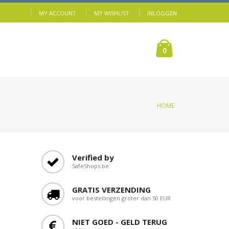
MY ACCOUNT
MY WISHLIST
INLOGGEN
0
HOME
Verified by
SafeShops.be
GRATIS VERZENDING
voor bestellingen groter dan 50 EUR
NIET GOED - GELD TERUG