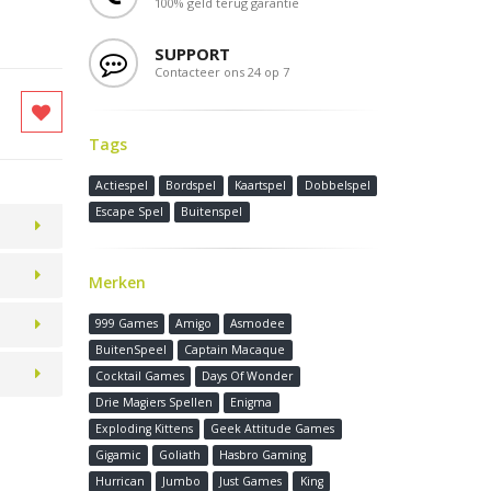
100% geld terug garantie
SUPPORT
Contacteer ons 24 op 7
Tags
Actiespel
Bordspel
Kaartspel
Dobbelspel
Escape Spel
Buitenspel
Merken
999 Games
Amigo
Asmodee
BuitenSpeel
Captain Macaque
Cocktail Games
Days Of Wonder
Drie Magiers Spellen
Enigma
Exploding Kittens
Geek Attitude Games
Gigamic
Goliath
Hasbro Gaming
Hurrican
Jumbo
Just Games
King