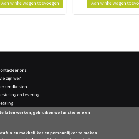
ontacteer ons
ie zijn we?
Verzendkosten
estelling en Levering
etaling
erugzending of Retour
te laten werken, gebruiken we functionele en
Algemene Voorwaarden
rivacy and Cookie Policy
tafun.eu makkelijker en persoonlijker te maken.