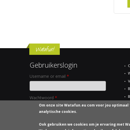
Watafun!
Gebruikerslogin
C
W
Username or email
*
B
B
Wachtwoord
*
T
Om onze site
Watafun.eu com
voor jou optimaal 
analytische cookies.
P
Ook gebruiken we cookies om je ervaring met Wa
Nieuw wachtwoord aanvragen