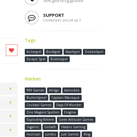
100% geld terug garantie
SUPPORT
Contacteer ons 24 op 7
Tags
Actiespel
Bordspel
Kaartspel
Dobbelspel
Escape Spel
Buitenspel
Merken
999 Games
Amigo
Asmodee
BuitenSpeel
Captain Macaque
Cocktail Games
Days Of Wonder
Drie Magiers Spellen
Enigma
Exploding Kittens
Geek Attitude Games
Gigamic
Goliath
Hasbro Gaming
Hurrican
Jumbo
Just Games
King