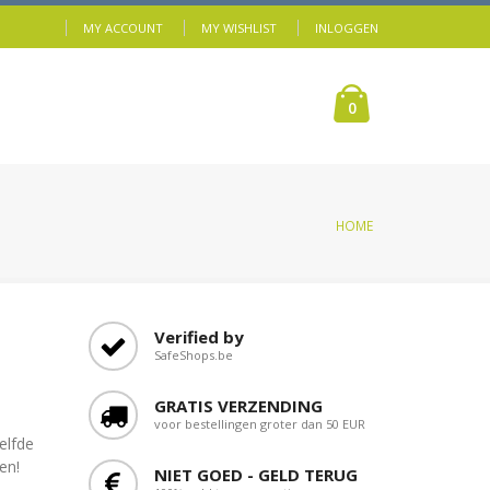
MY ACCOUNT
MY WISHLIST
INLOGGEN
0
HOME
Verified by
SafeShops.be
GRATIS VERZENDING
voor bestellingen groter dan 50 EUR
elfde
en!
NIET GOED - GELD TERUG