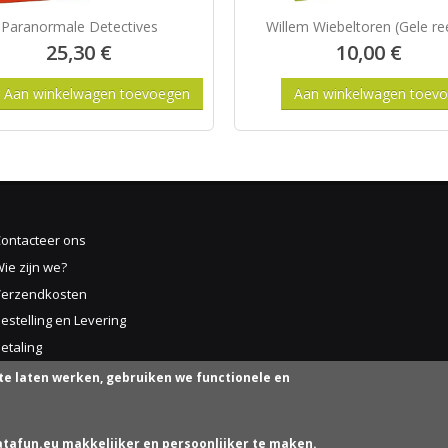
Paranormale Detectives
Willem Wiebeltoren (Gele re
25,30 €
10,00 €
ontacteer ons
ie zijn we?
Verzendkosten
estelling en Levering
etaling
erugzending of Retour
te laten werken, gebruiken we functionele en
Algemene Voorwaarden
rivacy and Cookie Policy
tafun.eu makkelijker en persoonlijker te maken.