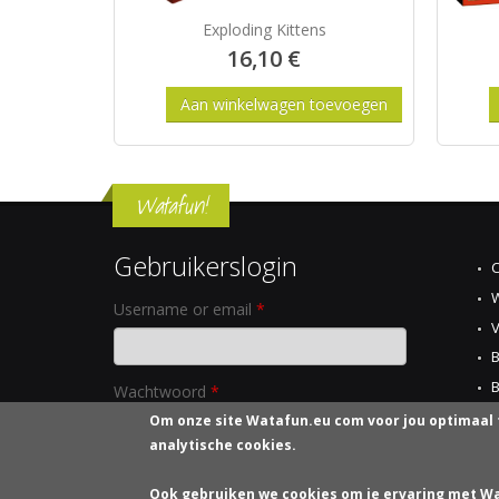
Exploding Kittens
16,10 €
Watafun!
Gebruikerslogin
C
W
Username or email
*
B
B
Wachtwoord
*
T
Om onze site
Watafun.eu com
voor jou optimaal 
analytische cookies.
P
Nieuw wachtwoord aanvragen
Ook gebruiken we cookies om je ervaring met Wa