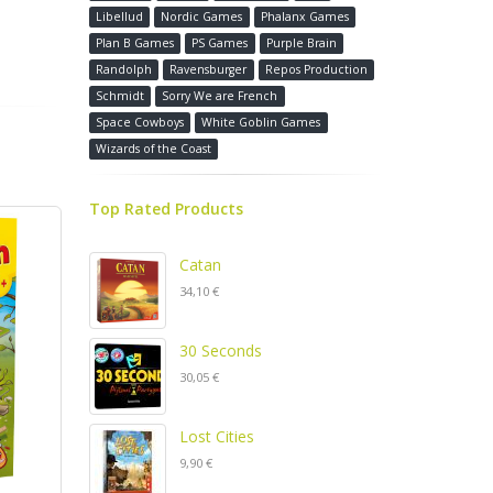
Libellud
Nordic Games
Phalanx Games
Plan B Games
PS Games
Purple Brain
Randolph
Ravensburger
Repos Production
Schmidt
Sorry We are French
Space Cowboys
White Goblin Games
Wizards of the Coast
Top Rated Products
Catan
34,10 €
30 Seconds
30,05 €
Lost Cities
9,90 €