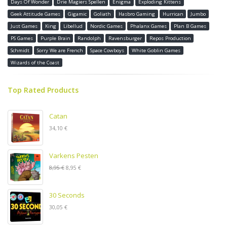
Days Of Wonder
Drie Magiers Spellen
Enigma
Exploding Kittens
Geek Attitude Games
Gigamic
Goliath
Hasbro Gaming
Hurrican
Jumbo
Just Games
King
Libellud
Nordic Games
Phalanx Games
Plan B Games
PS Games
Purple Brain
Randolph
Ravensburger
Repos Production
Schmidt
Sorry We are French
Space Cowboys
White Goblin Games
Wizards of the Coast
Top Rated Products
Catan
34,10 €
Varkens Pesten
8,95 €
8,95 €
30 Seconds
30,05 €