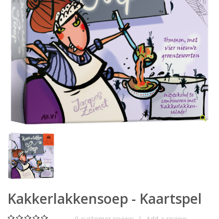
Kakkerlakkensoep - Kaartspel
0
customer review
|
Add a review