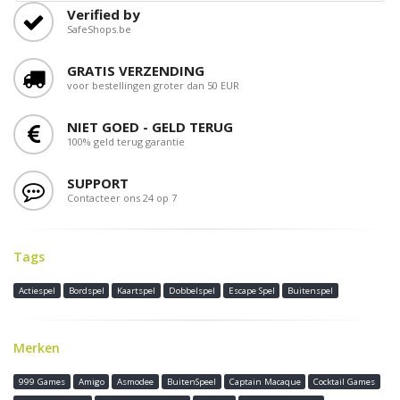
Verified by
SafeShops.be
GRATIS VERZENDING
voor bestellingen groter dan 50 EUR
NIET GOED - GELD TERUG
100% geld terug garantie
SUPPORT
Contacteer ons 24 op 7
Tags
Actiespel
Bordspel
Kaartspel
Dobbelspel
Escape Spel
Buitenspel
Merken
999 Games
Amigo
Asmodee
BuitenSpeel
Captain Macaque
Cocktail Games