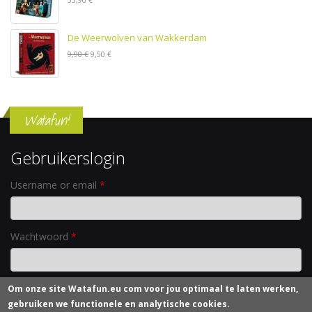
De Weerwolven van Wakkerdam
9,90 €
9,50 €
Watafun!
Gebruikerslogin
Username or email
*
Wachtwoord
*
Om onze site
Watafun.eu com
voor jou optimaal te laten werken,
Nieuw wachtwoord aanvragen
gebruiken we functionele en analytische cookies.