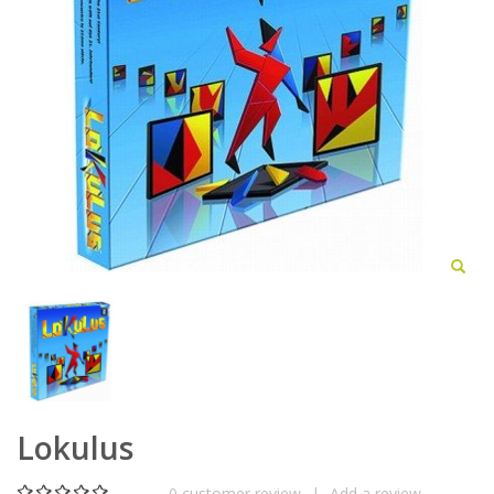
Lokulus
0
customer review
|
Add a review