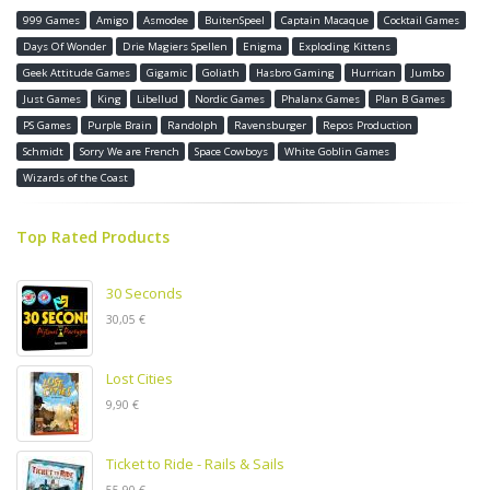
999 Games
Amigo
Asmodee
BuitenSpeel
Captain Macaque
Cocktail Games
Days Of Wonder
Drie Magiers Spellen
Enigma
Exploding Kittens
Geek Attitude Games
Gigamic
Goliath
Hasbro Gaming
Hurrican
Jumbo
Just Games
King
Libellud
Nordic Games
Phalanx Games
Plan B Games
PS Games
Purple Brain
Randolph
Ravensburger
Repos Production
Schmidt
Sorry We are French
Space Cowboys
White Goblin Games
Wizards of the Coast
Top Rated Products
30 Seconds
30,05 €
Lost Cities
9,90 €
Ticket to Ride - Rails & Sails
55,90 €