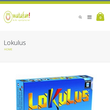
0
Lokulus
HOME