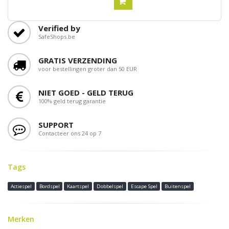
Verified by
SafeShops.be
GRATIS VERZENDING
voor bestellingen groter dan 50 EUR
NIET GOED - GELD TERUG
100% geld terug garantie
SUPPORT
Contacteer ons 24 op 7
Tags
Actiespel
Bordspel
Kaartspel
Dobbelspel
Escape Spel
Buitenspel
Merken