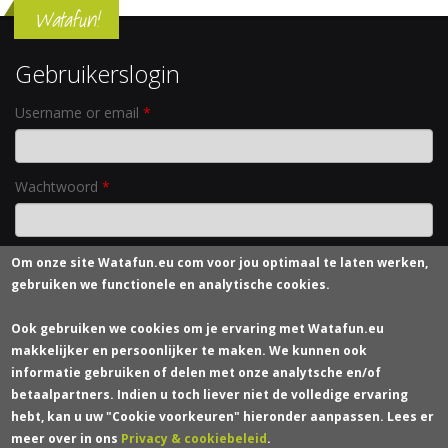
Watafun!
Gebruikerslogin
Username or email
*
Wachtwoord
*
Om onze site
Watafun.eu com
voor jou optimaal te laten werken,
Nieuw wachtwoord aanvragen
gebruiken we functionele en analytische cookies.
Contacteer ons
Ook gebruiken we cookies om je ervaring met Watafun.eu
makkelijker en persoonlijker te maken. We kunnen ook
Wie zijn we?
informatie gebruiken of delen met onze analytsche en/of
Verzendkosten
betaalpartners. Indien u toch liever niet de volledige ervaring
Bestelling en Levering
hebt, kan u uw "Cookie voorkeuren" hieronder aanpassen. Lees er
Betaling
meer over in ons
Privacy & cookiebeleid
.