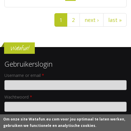
Pagina's
1
2
next ›
last »
Watafun!
Gebruikerslogin
Username or email
*
Wachtwoord
*
Om onze site
Watafun.eu com
voor jou optimaal te laten werken,
Nieuw wachtwoord aanvragen
gebruiken we functionele en analytische cookies.