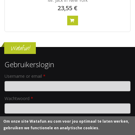
Mr. Jack in New York
23,55 €
Watafun!
Gebruikerslogin
Username or email
*
Wachtwoord
*
Om onze site
Watafun.eu com
voor jou optimaal te laten werken,
Nieuw wachtwoord aanvragen
gebruiken we functionele en analytische cookies.