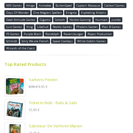
999 Games
Amigo
Asmodee
BuitenSpeel
Captain Macaque
Cocktail Games
Days Of Wonder
Drie Magiers Spellen
Enigma
Exploding Kittens
Geek Attitude Games
Gigamic
Goliath
Hasbro Gaming
Hurrican
Jumbo
Just Games
King
Libellud
Nordic Games
Phalanx Games
Plan B Games
PS Games
Purple Brain
Randolph
Ravensburger
Repos Production
Schmidt
Sorry We are French
Space Cowboys
White Goblin Games
Wizards of the Coast
Top Rated Products
Varkens Pesten
8,95 €
8,95 €
Ticket to Ride - Rails & Sails
55,90 €
Saboteur: De Verloren Mijnen
21,65 €