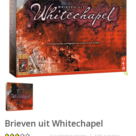
Brieven uit Whitechapel
0
customer review
|
Add a review