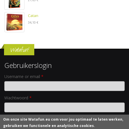
Catan
34,10 €
Watafun!
Gebruikerslogin
Username or email
*
Wachtwoord
*
Om onze site
Watafun.eu com
voor jou optimaal te laten werken,
Nieuw wachtwoord aanvragen
gebruiken we functionele en analytische cookies.