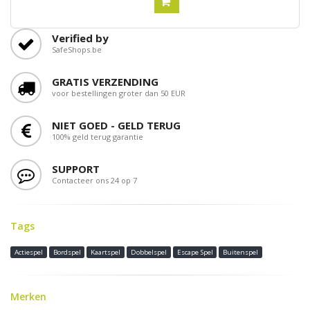
Verified by
SafeShops.be
GRATIS VERZENDING
voor bestellingen groter dan 50 EUR
NIET GOED - GELD TERUG
100% geld terug garantie
SUPPORT
Contacteer ons 24 op 7
Tags
Actiespel
Bordspel
Kaartspel
Dobbelspel
Escape Spel
Buitenspel
Merken